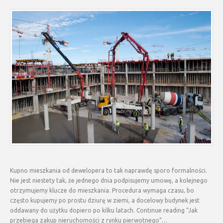
Kupno mieszkania od dewelopera to tak naprawdę sporo formalności.
Nie jest niestety tak, że jednego dnia podpisujemy umowę, a kolejnego
otrzymujemy klucze do mieszkania. Procedura wymaga czasu, bo
często kupujemy po prostu dziurę w ziemi, a docelowy budynek jest
oddawany do użytku dopiero po kilku latach. Continue reading “Jak
przebiega zakup nieruchomości z rynku pierwotnego”…