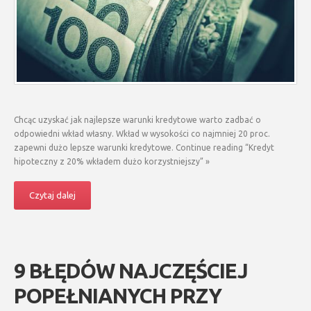
Chcąc uzyskać jak najlepsze warunki kredytowe warto zadbać o
odpowiedni wkład własny. Wkład w wysokości co najmniej 20 proc.
zapewni dużo lepsze warunki kredytowe. Continue reading “Kredyt
hipoteczny z 20% wkładem dużo korzystniejszy” »
Czytaj dalej
9 BŁĘDÓW NAJCZĘŚCIEJ
POPEŁNIANYCH PRZY