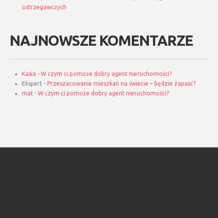
ostrzegawczych
NAJNOWSZE KOMENTARZE
Kasia
-
W czym ci pomoże dobry agent nieruchomości?
Ekspert
-
Przeszacowanie mieszkań na świecie – będzie zapaść?
mat
-
W czym ci pomoże dobry agent nieruchomości?