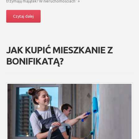
trzymają majątek? W nieruchomościach” »
Czytaj dalej
JAK KUPIĆ MIESZKANIE Z
BONIFIKATĄ?