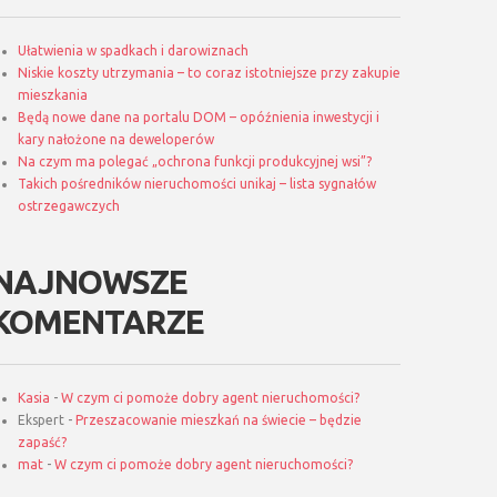
Ułatwienia w spadkach i darowiznach
Niskie koszty utrzymania – to coraz istotniejsze przy zakupie
mieszkania
Będą nowe dane na portalu DOM – opóźnienia inwestycji i
kary nałożone na deweloperów
Na czym ma polegać „ochrona funkcji produkcyjnej wsi”?
Takich pośredników nieruchomości unikaj – lista sygnałów
ostrzegawczych
NAJNOWSZE
KOMENTARZE
Kasia
-
W czym ci pomoże dobry agent nieruchomości?
Ekspert
-
Przeszacowanie mieszkań na świecie – będzie
zapaść?
mat
-
W czym ci pomoże dobry agent nieruchomości?