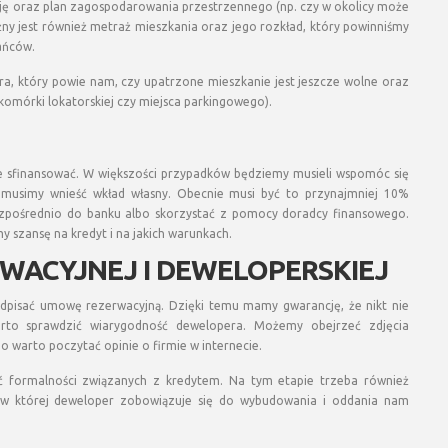
ję oraz plan zagospodarowania przestrzennego (np. czy w okolicy może
żny jest również metraż mieszkania oraz jego rozkład, który powinniśmy
kańców.
ra, który powie nam, czy upatrzone mieszkanie jest jeszcze wolne oraz
komórki lokatorskiej czy miejsca parkingowego).
je sfinansować. W większości przypadków będziemy musieli wspomóc się
musimy wnieść wkład własny. Obecnie musi być to przynajmniej 10%
bezpośrednio do banku albo skorzystać z pomocy doradcy finansowego.
 szansę na kredyt i na jakich warunkach.
WACYJNEJ I DEWELOPERSKIEJ
dpisać umowę rezerwacyjną. Dzięki temu mamy gwarancję, że nikt nie
rto sprawdzić wiarygodność dewelopera. Możemy obejrzeć zdjęcia
go warto poczytać opinie o firmie w internecie.
 formalności związanych z kredytem. Na tym etapie trzeba również
 w której deweloper zobowiązuje się do wybudowania i oddania nam