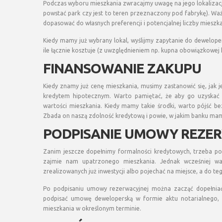
Podczas wyboru mieszkania zwracajmy uwagę na jego lokalizac
powstać park czy jest to teren przeznaczony pod fabrykę). Wa
dopasować do własnych preferencji i potencjalnej liczby miesz
Kiedy mamy już wybrany lokal, wyślijmy zapytanie do dewelope
ile łącznie kosztuje (z uwzględnieniem np. kupna obowiązkowej 
FINANSOWANIE ZAKUPU
Kiedy znamy już cenę mieszkania, musimy zastanowić się, jak 
kredytem hipotecznym. Warto pamiętać, że aby go uzyskać 
wartości mieszkania. Kiedy mamy takie środki, warto pójść 
Zbada on naszą zdolność kredytową i powie, w jakim banku mamy
PODPISANIE UMOWY REZER
Zanim jeszcze dopełnimy formalności kredytowych, trzeba po
zajmie nam upatrzonego mieszkania. Jednak wcześniej wa
zrealizowanych już inwestycji albo pojechać na miejsce, a do te
Po podpisaniu umowy rezerwacyjnej można zacząć dopełniać
podpisać umowę deweloperską w formie aktu notarialnego,
mieszkania w określonym terminie.