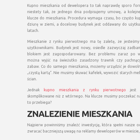
Kupno mieszkania od dewelopera to tak naprawdę sporo forma
niestety tak, że jednego dnia podpisujemy umowę, a kolej
klucze do mieszkania. Procedura wymaga czasu, bo często ku
dziurę w ziemi, a docelowy budynek jest oddawany do użytku
latach.
Mieszkanie z rynku pierwotnego ma tę zaletę, że jesteśmy
użytkownikami. Budynek jest nowy, osiedle zazwyczaj zadban
blokiem jest zagospodarowany. Bez problemu zaraz po w
można wyjść na świeżutko zasadzony trawnik czy pachnący
zabaw. Co do samego mieszkania, możemy urządzić je dowoln
„czystą kartą”. Nie musimy skuwać kafelek, wywozić starych me
ścian.
Jednak
kupno mieszkania z rynku pierwotnego
jest t
skomplikowane niż z wtórnego. Na klucze musimy poczekać naw
to przebiega?
ZNALEZIENIE MIESZKANIA
Najpierw powinniśmy znaleźć inwestycję, która spełni nasze 
zwracać baczniejszą uwagę na reklamy deweloperów w mieście,