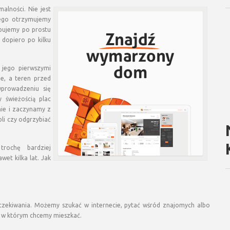
lności. Nie jest
nego otrzymujemy
pujemy po prostu
 dopiero po kilku
 jego pierwszymi
e, a teren przed
prowadzeniu się
 świeżością plac
ie i zaczynamy z
bli czy odgrzybiać
rochę bardziej
et kilka lat. Jak
oczekiwania. Możemy szukać w internecie, pytać wśród znajomych albo
 w którym chcemy mieszkać.