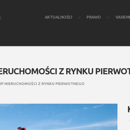
AKTUALNOŚCI
PRAWO
VADEM
E
IERUCHOMOŚCI Z RYNKU PIERW
KUP NIERUCHOMOŚCI Z RYNKU PIERWOTNEGO