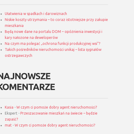
Ułatwienia w spadkach i darowiznach
Niskie koszty utrzymania – to coraz istotniejsze przy zakupie
mieszkania
Będą nowe dane na portalu DOM – opóźnienia inwestycji i
kary nałożone na deweloperów
Na czym ma polegać „ochrona funkcji produkcyjnej wsi”?
Takich pośredników nieruchomości unikaj – lista sygnałów
ostrzegawczych
NAJNOWSZE
KOMENTARZE
Kasia
-
W czym ci pomoże dobry agent nieruchomości?
Ekspert
-
Przeszacowanie mieszkań na świecie – będzie
zapaść?
mat
-
W czym ci pomoże dobry agent nieruchomości?