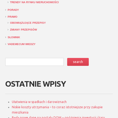
TRENDY NA RYNKU NIERUCHOMOŚCI
PORADY
PRAWO
OBOWIĄZUJĄCE PRZEPISY
ZMIANY PRZEPISÓW
SŁOWNIK
VADEMECUM WIEDZY
OSTATNIE WPISY
Ułatwienia w spadkach i darowiznach
Niskie koszty utrzymania – to coraz istotniejsze przy zakupie
mieszkania
Będą nowe dane na portalu DOM – opóźnienia inwestycji i kary