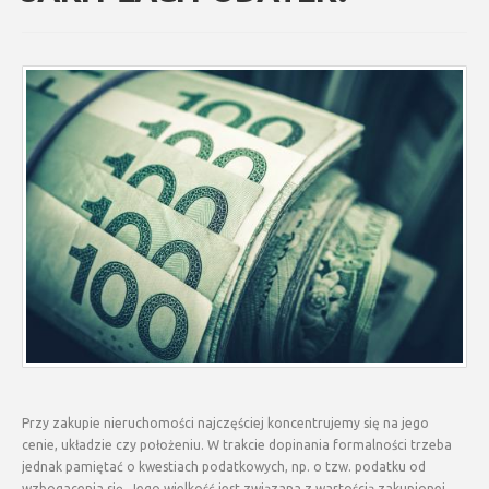
Przy zakupie nieruchomości najczęściej koncentrujemy się na jego
cenie, układzie czy położeniu. W trakcie dopinania formalności trzeba
jednak pamiętać o kwestiach podatkowych, np. o tzw. podatku od
wzbogacenia się. Jego wielkość jest związana z wartością zakupionej