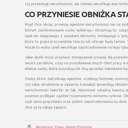
czy prezentuje nieruchomość, ale również weryfikuje stan tec
CO PRZYNIESIE OBNIŻKA S
Rząd chce obciąć prowizję agentów nieruchomości nie na po
którym zainteresowane osoby wybierają i otrzymują to, czego 
nijak nie związanego z zasadami ekonomii, mówiącego o tym
które ta grupa pracowników tworzy lub oferuje będą tańsze. T
Wszak to wolny rynek weryfikuje zapotrzebowanie na tego typu 
Jakie skutki może przynieść zmniejszenie prowizji dla pośred
swoich zarobków, ruszy na poszukiwanie innych ofert pracy w i
efekcie osoby, które poszukują lub chcą sprzedać mieszkanie bę
Osoby, które zatrudniają agentów, oczekują fachowej pomocy
Czy takie utrudnienia w zawarciu transakcji spowodują obniże
nieruchomości twierdzi że tak. Natomiast odrębną kwestią je
powinien podlegać ogólnie rozumianemu wolnemu rynkowi. Obse
czyli sama gospodarka oraz system zapotrzebowania na dane usł
chce za tę usługę zapłacić.
Aktualności
,
Prawo
,
Zmiany Przepisów