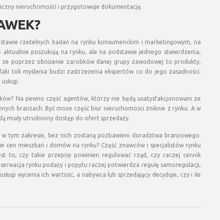
hniczny nieruchomości i przygotowuje dokumentację.
TAWEK?
dstawie rzetelnych badań na rynku konsumenckim i marketingowym, na
aktualnie poszukują na rynku, ale na podstawie jednego stwierdzenia,
, że poprzez obniżenie zarobków danej grupy zawodowej to produkty,
aki tok myślenia budzi zastrzeżenia ekspertów co do jego zasadności.
usługi.
ników? Na pewno część agentów, którzy nie będą usatysfakcjonowani ze
nnych branżach. Być może część biur nieruchomości zniknie z rynku. A w
dą miały utrudniony dostęp do ofert sprzedaży.
 w tym zakresie, bez nich zostaną pozbawieni doradztwa branżowego.
nie cen mieszkań i domów na rynku? Część znawców i specjalistów rynku
st to, czy takie przepisy powinien regulować rząd, czy raczej cennik
rwacja rynku podaży i popytu raczej potwierdza regułę samoregulacji,
ugi wycenia ich wartość, a nabywca lub sprzedający decyduje, czy i ile