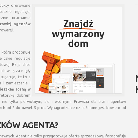
odukty oferowane
uczne regulacje,
znie uruchamia
prowizji agentów
owersji.
, która proponuje
e takie regulacje
dowej. Rząd chce
ich winą za nagły
sugeruje, że to z
 i zamieszanie i
ieszkań rosną w
 retorykę dobrem
 nie tylko pierwotnym, ale i wtórnym. Prowizja dla biur i agentów
ełkach od 2 do nawet 5 proc. Wynagrodzenie uzależnione jest bowiem od
ĄZKÓW AGENTA?
awnych. Agent nie tylko przygotowuje ofertę sprzedażową, fotografuje