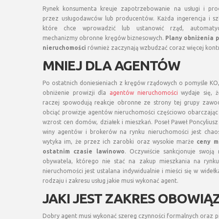
Rynek konsumenta kreuje zapotrzebowanie na usługi i pr
przez usługodawców lub producentów. Każda ingerencja i szt
które chce wprowadzić lub ustanowić rząd, automatyc
mechanizmy obronne kręgów biznesowych.
Plany obniżenia 
nieruchomości
również zaczynają wzbudzać coraz więcej kontr
MNIEJ DLA AGENTÓW
Po ostatnich doniesieniach z kręgów rządowych o pomyśle KO
obniżenie prowizji dla
agentów nieruchomości
wydaje się, ż
raczej spowodują reakcje obronne ze strony tej grupy zawo
obciąć prowizje agentów nieruchomości częściowo obarczając 
wzrost cen domów, działek i mieszkań. Poseł Paweł Poncyliusz 
winy agentów i brokerów na rynku nieruchomości jest chaos
wytyka im, że przez ich zarobki oraz wysokie marże
ceny m
ostatnim czasie lawinowo
. Oczywiście sankcjonuje swoją
obywatela, którego nie stać na zakup mieszkania na rynku
nieruchomości jest ustalana indywidualnie i mieści się w wid
rodzaju i zakresu usług jakie musi wykonać agent.
JAKI JEST ZAKRES OBOWI
Dobry agent musi wykonać szereg czynności formalnych oraz pr