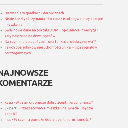
Ułatwienia w spadkach i darowiznach
Niskie koszty utrzymania – to coraz istotniejsze przy zakupie
mieszkania
Będą nowe dane na portalu DOM – opóźnienia inwestycji i
kary nałożone na deweloperów
Na czym ma polegać „ochrona funkcji produkcyjnej wsi”?
Takich pośredników nieruchomości unikaj – lista sygnałów
ostrzegawczych
NAJNOWSZE
KOMENTARZE
Kasia
-
W czym ci pomoże dobry agent nieruchomości?
Ekspert
-
Przeszacowanie mieszkań na świecie – będzie
zapaść?
mat
-
W czym ci pomoże dobry agent nieruchomości?