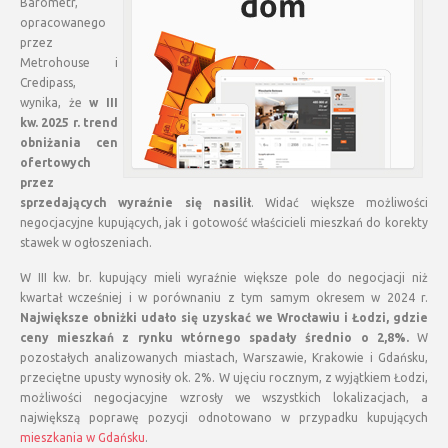
Barometr,
opracowanego
przez
Metrohouse i
Credipass,
wynika, że
w III
kw. 2025 r. trend
obniżania cen
ofertowych
przez
sprzedających wyraźnie się nasilił
. Widać większe możliwości
negocjacyjne kupujących, jak i gotowość właścicieli mieszkań do korekty
stawek w ogłoszeniach.
W III kw. br. kupujący mieli wyraźnie większe pole do negocjacji niż
kwartał wcześniej i w porównaniu z tym samym okresem w 2024 r.
Największe obniżki udało się uzyskać we Wrocławiu i Łodzi, gdzie
ceny mieszkań z rynku wtórnego spadały średnio o 2,8%.
W
pozostałych analizowanych miastach, Warszawie, Krakowie i Gdańsku,
przeciętne upusty wynosiły ok. 2%. W ujęciu rocznym, z wyjątkiem Łodzi,
możliwości negocjacyjne wzrosły we wszystkich lokalizacjach, a
największą poprawę pozycji odnotowano w przypadku kupujących
mieszkania w Gdańsku
.