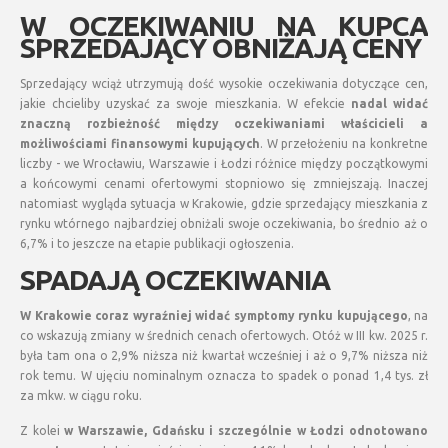
W OCZEKIWANIU NA KUPCA
SPRZEDAJĄCY OBNIŻAJĄ CENY
Sprzedający wciąż utrzymują dość wysokie oczekiwania dotyczące cen,
jakie chcieliby uzyskać za swoje mieszkania. W efekcie
nadal widać
znaczną rozbieżność między oczekiwaniami właścicieli a
możliwościami finansowymi kupujących
. W przełożeniu na konkretne
liczby - we Wrocławiu, Warszawie i Łodzi różnice między początkowymi
a końcowymi cenami ofertowymi stopniowo się zmniejszają. Inaczej
natomiast wygląda sytuacja w Krakowie, gdzie sprzedający mieszkania z
rynku wtórnego najbardziej obniżali swoje oczekiwania, bo średnio aż o
6,7% i to jeszcze na etapie publikacji ogłoszenia.
SPADAJĄ OCZEKIWANIA
W Krakowie coraz wyraźniej widać symptomy rynku kupującego
, na
co wskazują zmiany w średnich cenach ofertowych. Otóż w III kw. 2025 r.
była tam ona o 2,9% niższa niż kwartał wcześniej i aż o 9,7% niższa niż
rok temu. W ujęciu nominalnym oznacza to spadek o ponad 1,4 tys. zł
za mkw. w ciągu roku.
Z kolei
w Warszawie, Gdańsku i szczególnie w Łodzi odnotowano