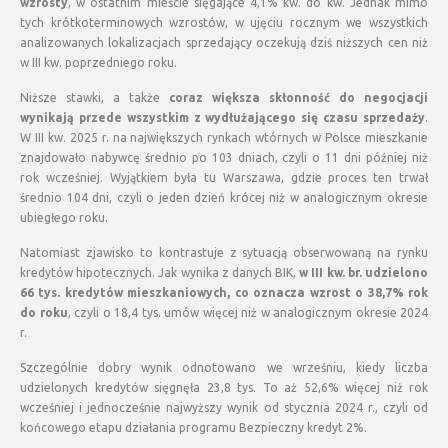
wzrosty
, w ostatnim mieście sięgające 4,1% kw. do kw. Jednak mimo
tych krótkoterminowych wzrostów, w ujęciu rocznym we wszystkich
analizowanych lokalizacjach sprzedający oczekują dziś niższych cen niż
w III kw. poprzedniego roku.
Niższe stawki, a także
coraz większa skłonność do negocjacji
wynikają przede wszystkim z wydłużającego się czasu sprzedaży
.
W III kw. 2025 r. na największych rynkach wtórnych w Polsce mieszkanie
znajdowało nabywcę średnio po 103 dniach, czyli o 11 dni później niż
rok wcześniej. Wyjątkiem była tu Warszawa, gdzie proces ten trwał
średnio 104 dni, czyli o jeden dzień krócej niż w analogicznym okresie
ubiegłego roku.
Natomiast zjawisko to kontrastuje z sytuacją obserwowaną na rynku
kredytów hipotecznych. Jak wynika z danych BIK,
w III kw. br. udzielono
66 tys. kredytów mieszkaniowych, co oznacza wzrost o 38,7% rok
do roku
, czyli o 18,4 tys. umów więcej niż w analogicznym okresie 2024
r.
Szczególnie dobry wynik odnotowano we wrześniu, kiedy liczba
udzielonych kredytów sięgnęła 23,8 tys. To aż 52,6% więcej niż rok
wcześniej i jednocześnie najwyższy wynik od stycznia 2024 r., czyli od
końcowego etapu działania programu Bezpieczny kredyt 2%.