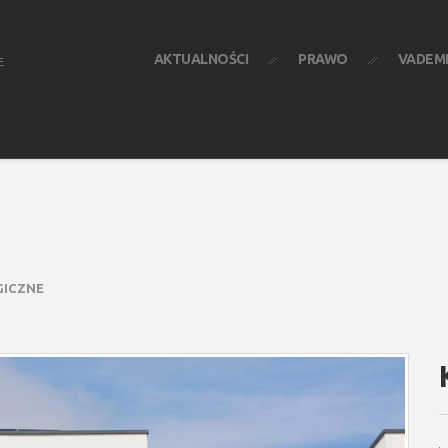
AKTUALNOŚCI
PRAWO
VADEM
E
GICZNE