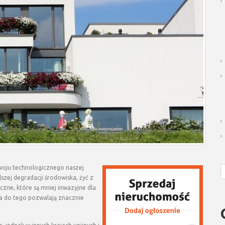
woju technologicznego naszej
zej degradacji środowiska, żyć z
czne, które są mniej inwazyjne dla
 a do tego pozwalają znacznie