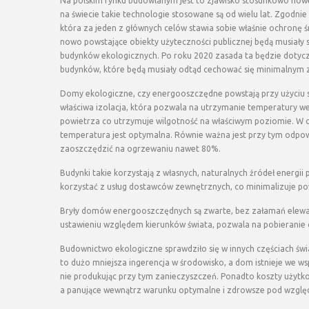
Na polskim rynku budowlanym jest to zjawisko stosunkowo nowe,
na świecie takie technologie stosowane są od wielu lat. Zgodnie 
która za jeden z głównych celów stawia sobie właśnie ochronę 
nowo powstające obiekty użyteczności publicznej będą musiały 
budynków ekologicznych. Po roku 2020 zasada ta będzie dotycz
budynków, które będą musiały odtąd cechować się minimalnym z
Domy ekologiczne, czy energooszczędne powstają przy użyciu spe
właściwa izolacja, która pozwala na utrzymanie temperatury w
powietrza co utrzymuje wilgotność na właściwym poziomie. W o
temperatura jest optymalna. Równie ważna jest przy tym odpowi
zaoszczędzić na ogrzewaniu nawet 80%.
Budynki takie korzystają z własnych, naturalnych źródeł energii 
korzystać z usług dostawców zewnętrznych, co minimalizuje po
Bryły domów energooszczędnych są zwarte, bez załamań elewacj
ustawieniu względem kierunków świata, pozwala na pobieranie c
Budownictwo ekologiczne sprawdziło się w innych częściach św
to dużo mniejsza ingerencja w środowisko, a dom istnieje we wsp
nie produkując przy tym zanieczyszczeń. Ponadto koszty użytk
a panujące wewnątrz warunku optymalne i zdrowsze pod względ