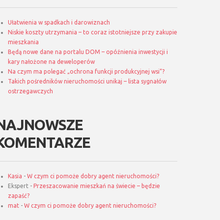
Ułatwienia w spadkach i darowiznach
Niskie koszty utrzymania – to coraz istotniejsze przy zakupie
mieszkania
Będą nowe dane na portalu DOM – opóźnienia inwestycji i
kary nałożone na deweloperów
Na czym ma polegać „ochrona funkcji produkcyjnej wsi”?
Takich pośredników nieruchomości unikaj – lista sygnałów
ostrzegawczych
NAJNOWSZE
KOMENTARZE
Kasia
-
W czym ci pomoże dobry agent nieruchomości?
Ekspert
-
Przeszacowanie mieszkań na świecie – będzie
zapaść?
mat
-
W czym ci pomoże dobry agent nieruchomości?