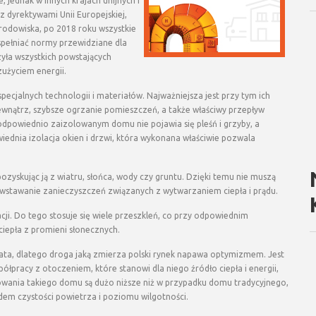
 jednak w innych krajach unijnych i
z dyrektywami Unii Europejskiej,
środowiska, po 2018 roku wszystkie
spełniać normy przewidziane dla
yła wszystkich powstających
użyciem energii.
cjalnych technologii i materiałów. Najważniejsza jest przy tym ich
ewnątrz, szybsze ogrzanie pomieszczeń, a także właściwy przepływ
dpowiednio zaizolowanym domu nie pojawia się pleśń i grzyby, a
ednia izolacja okien i drzwi, która wykonana właściwie pozwala
pozyskując ją z wiatru, słońca, wody czy gruntu. Dzięki temu nie muszą
wstawanie zanieczyszczeń związanych z wytwarzaniem ciepła i prądu.
i. Do tego stosuje się wiele przeszkleń, co przy odpowiednim
iepła z promieni słonecznych.
iata, dlatego droga jaką zmierza polski rynek napawa optymizmem. Jest
ółpracy z otoczeniem, które stanowi dla niego źródło ciepła i energii,
owania takiego domu są dużo niższe niż w przypadku domu tradycyjnego,
em czystości powietrza i poziomu wilgotności.