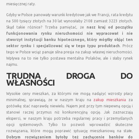
miesięcznej raty.
Gdyby w Polsce panowały warunki kredytowe jak we Francji, rata kredytu
na 500 tysięcy złotych na 30 lat wynosiłaby 2108 zamiast 3223 złotych.
Skąd takie różnice? Trzeba pamiętać, że
nasz kraj od początku
funkcjonowania rynku nieruchomości nie wypracował i nie
stworzył instytucji banku hipotecznego, który mógłby objąć ten
sektor rynku i specjalizować się w tego typu produktach
. Prócz
tego w Polsce wciąż panuje silna presja na zakup własnej nieruchomości.
Wpływa na to nie tylko postawa mentalna Polaków, ale i słaby rynek
najmu.
TRUDNA DROGA DO
WŁASNOŚCI
Wysokie ceny mieszkań, za którymi nie mogą nadążyć wzrosty płacy
minimalnej, sprawiają, że w naszym kraju na
zakup mieszkania
za
gotówkę stać naprawdę niewielu. Najem jest przy tym niepewną opcją i
stanowi raczej przymus niż konkurencyjną opcję. Jak zaznaczają
eksperci, w naszym kraju potrzeba regularnej pracy i przemyślanych
opcji systemowych. Tylko to pozwoli wprowadzić skuteczne
rozwiązania, które mogą poprawić sytuację mieszkaniową na stałe.
Dobrym rozwiązaniem byłoby też zachęcenie banków do