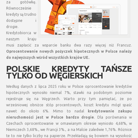
za gotówkę.
Równocześnie
kredyty są trudno
dostępne i
drogie.
Kredytobiorca w
naszym kraju
musi zapłacić za wsparcie banku dwa razy więcej niż Francuz.
Oprocentowanie nowych pożyczek hipotecznych w Polsce należy
do najwyższych wśród wszystkich krajów UE.
POLSKIE KREDYTY TAŃSZE
TYLKO OD WĘGIERSKICH
Według danych z lipca 2025 roku w Polsce oprocentowanie kredytów
hipotecznych wynosiło niemal 7%, stawki na podobnym poziomie
rejestruje się na Węgrzech. Warto przy tym pamiętać, że po
wrześniowej obniżce stóp procentowych, koszt kredytu mógł spaść
nawet do około 6%. Mimo to nadal
kredytowanie zakupu
nieruchomości jest w Polsce bardzo drogie
. Dla porównania w
Czechach oprocentowanie w omawianym okresie wyniosło 4,68%, w
Niemczech 3,68%., we Francji 3%., a na Malcie zaledwie 1,76%. Różnice
te to nie tylko liczby na papierze. Przekładają się bowiem na wysokość