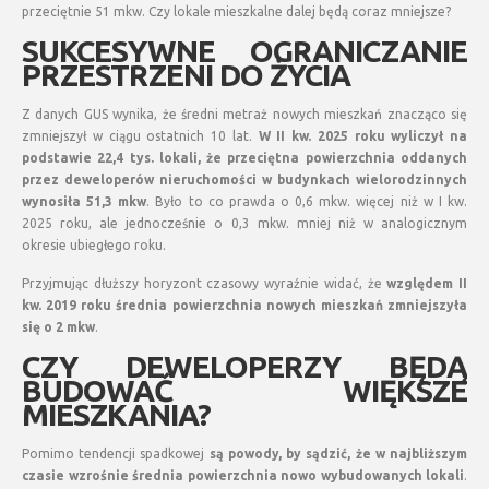
przeciętnie 51 mkw. Czy lokale mieszkalne dalej będą coraz mniejsze?
SUKCESYWNE OGRANICZANIE
PRZESTRZENI DO ŻYCIA
Z danych GUS wynika, że średni metraż nowych mieszkań znacząco się
zmniejszył w ciągu ostatnich 10 lat.
W II kw. 2025 roku wyliczył na
podstawie 22,4 tys. lokali, że przeciętna powierzchnia oddanych
przez deweloperów nieruchomości w budynkach wielorodzinnych
wynosiła 51,3 mkw
. Było to co prawda o 0,6 mkw. więcej niż w I kw.
2025 roku, ale jednocześnie o 0,3 mkw. mniej niż w analogicznym
okresie ubiegłego roku.
Przyjmując dłuższy horyzont czasowy wyraźnie widać, że
względem II
kw. 2019 roku średnia powierzchnia nowych mieszkań zmniejszyła
się o 2 mkw
.
CZY DEWELOPERZY BĘDĄ
BUDOWAĆ WIĘKSZE
MIESZKANIA?
Pomimo tendencji spadkowej
są powody, by sądzić, że w najbliższym
czasie wzrośnie średnia powierzchnia nowo wybudowanych lokali
.