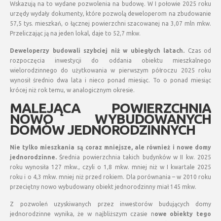
Wskazują na to wydane pozwolenia na budowę. W I połowie 2025 roku
urzędy wydały dokumenty, które pozwolą deweloperom na zbudowanie
57,5 tys. mieszkań, o łącznej powierzchni szacowanej na 3,07 mln mkw.
Przeliczając ją na jeden lokal, daje to 52,7 mkw.
Deweloperzy budowali szybciej niż w ubiegłych latach.
Czas od
rozpoczęcia inwestycji do oddania obiektu mieszkalnego
wielorodzinnego do użytkowania w pierwszym półroczu 2025 roku
wynosił średnio dwa lata i nieco ponad miesiąc. To o ponad miesiąc
krócej niż rok temu, w analogicznym okresie.
MALEJĄCA POWIERZCHNIA
NOWO WYBUDOWANYCH
DOMÓW JEDNORODZINNYCH
Nie tylko mieszkania są coraz mniejsze, ale również i nowe domy
jednorodzinne.
Średnia powierzchnia takich budynków w II kw. 2025
roku wynosiła 127 mkw., czyli o 1,8 mkw. mniej niż w I kwartale 2025
roku i o 4,3 mkw. mniej niż przed rokiem. Dla porównania – w 2010 roku
przeciętny nowo wybudowany obiekt jednorodzinny miał 145 mkw.
Z pozwoleń uzyskiwanych przez inwestorów budujących domy
jednorodzinne wynika, że w najbliższym czasie n
owe obiekty tego