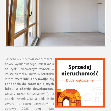
Jeszcze w 2015 roku średni metraż
nowo wybudowanego mieszkania
na rynku pierwotnym wynosił w
Polsce niemal 60 mkw. W ostatnich
latach
wyraźnie zarysowuje się
tendencja do coraz mniejszych
lokali w ofercie deweloperów
.
Główny Urząd Statystyczny (GUS)
podaje, że mieszkania oddane do
użytku na rynku pierwotnym I
połowie 2025 roku miały