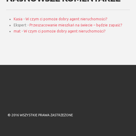
Kasia
-
W czym ci pomoże dobry agent nieruchomości?
Ekspert
-
Przeszacowanie mieszkań na świecie – będzie zapaść?
mat
-
W czym ci pomoże dobry agent nieruchomości?
© 2016 WSZYSTKIE PRAWA ZASTRZEŻONE